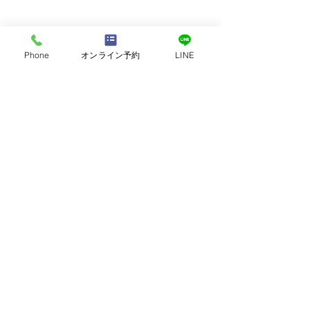
Phone
オンライン予約
LINE
​休診日：水曜
診療は予約優先となります。
ご予約のうえご来院ください。
健友堂鍼灸・整体・整骨 yokohama
〒221-0075
神奈川県横浜市神奈川区白幡上町９－７
電話番号
045-434-5077
パーソナルラボ（加圧トレ・パワープレート） | 健友堂
鍼灸・整体・整骨院 | Yokohama 痛み、痺れ専門治療
（神経整体） | | 脊柱管狭窄症